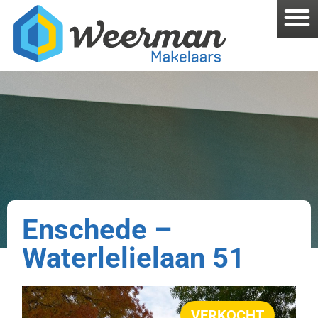
Enschede –
Waterlelielaan 51
VERKOCHT