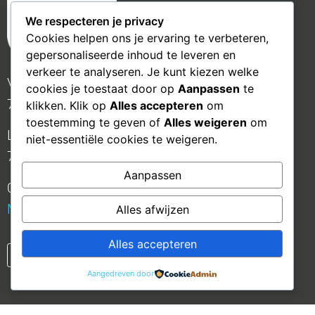
We respecteren je privacy
Cookies helpen ons je ervaring te verbeteren,
gepersonaliseerde inhoud te leveren en
verkeer te analyseren. Je kunt kiezen welke
Voortsweg 118
cookies je toestaat door op
Aanpassen
te
7523CJ
Enschede
klikken. Klik op
Alles accepteren
om
toestemming te geven of
Alles weigeren
om
Leliestraat 26
niet-essentiële cookies te weigeren.
7151 GJ
Eibergen
Aanpassen
053 781 11 22
Mail ons
Alles afwijzen
Alles accepteren
Aangedreven door
©2025 Weerman Makelaars | Alle rechten voorbehouden |