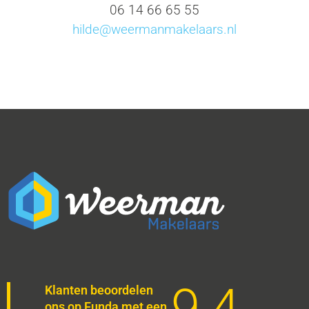
06 14 66 65 55
hilde@weermanmakelaars.nl
9,4
Klanten beoordelen
ons op Funda met een